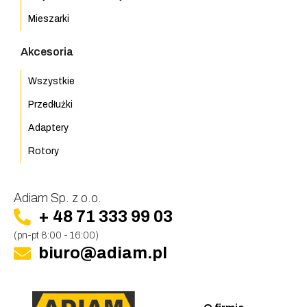
Mieszarki
Akcesoria
Wszystkie
Przedłużki
Adaptery
Rotory
Adiam Sp. z o.o.
+ 48 71 333 99 03
(pn-pt 8:00 - 16:00)
biuro@adiam.pl