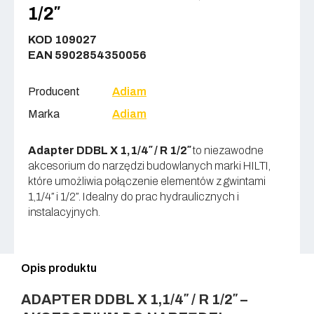
1/2″
KOD 109027
EAN 5902854350056
Producent
Adiam
Marka
Adiam
Adapter DDBL X 1,1/4″ / R 1/2″
to niezawodne
akcesorium do narzędzi budowlanych marki HILTI,
które umożliwia połączenie elementów z gwintami
1,1/4″ i 1/2″. Idealny do prac hydraulicznych i
instalacyjnych.
Opis produktu
ADAPTER DDBL X 1,1/4″ / R 1/2″ –