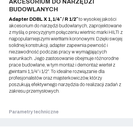
AKCESORIUM DO NARZĘDZI
BUDOWLANYCH
Adapter DDBL X 1,1/4″ / R 1/2″
to wysokiej jakości
akcesorium do narzędzi budowlanych, zaprojektowane
z myślą o precyzyjnym połączeniu wiertnic marki HILTI z
najpopularniejszymi wiertłami koronowymi. Dzięki swojej
solidnej konstrukcji, adapter zapewnia pewność i
niezawodność podczas pracy w wymagających
warunkach. Jego zastosowanie obejmuje różnorodne
prace budowlane, w tym montaż i demontaż wierteł z
gwintami 1,1/4″ i 1/2″. To idealne rozwiązanie dla
profesjonalistów oraz majsterkowiczów, którzy
poszukują efektywnego narzędzia do realizacji zadań z
zakresu przemysłowych.
Parametry techniczne