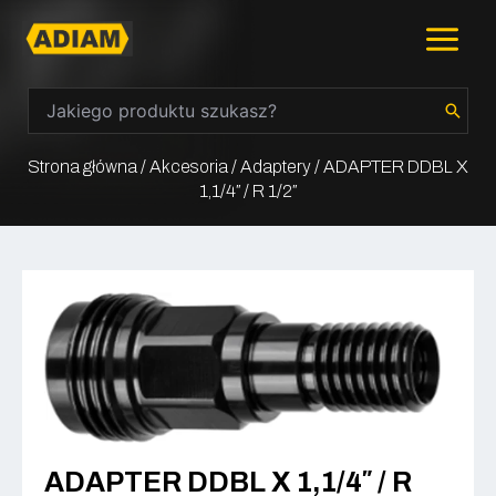
Skip
Main
to
content
Menu
Search
for:
Strona główna
/
Akcesoria
/
Adaptery
/ ADAPTER DDBL X
1,1/4″ / R 1/2″
ADAPTER DDBL X 1,1/4″ / R