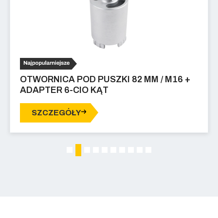
OTWORNICA POD PUSZKI 82 MM / M16 +
ADAPTER 6-CIO KĄT
SZCZEGÓŁY
2
1
3
4
5
6
7
8
9
10