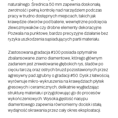
naturalnego. Średnica 50 mm zapewnia doskonałą
zwrotność i pełną kontrolę nad narzędziem podczas
pracy w trudno dostępnych miejscach, takich jak
krawędzie otworów pod baterie, wewnętrzne podcięcia
zlewozmywaków czy drobne elementy dekoracyjne.
Pozwala na punktowe, bardzo precyzyjne działanie bez
ryzyka uszkodzenia sąsiadujących partii materiału.
Zastosowana gradacja #100 posiada optymalnie
zbalansowane ziarno diamentowe, którego głównym
zadaniem jest zniwelowanie głębokich rys, śladów po
cięciu tarczą oraz ostrych bruzd pozostawionych przez
agresywny pad zgrubny o gradacji #50. Dysk z łatwością
wyrównuje mikro-wykruszenia na krawędziach płytek
gresowych i ceramicznych, delikatnie wygładzając
strukturę materiału i przygotowując go do procesów
wykończeniowych. Wysoka gęstość nasypu
diamentowego zapewnia równomierny docisk i stałą
wydajność skrawania przez cały okres eksploatacji.