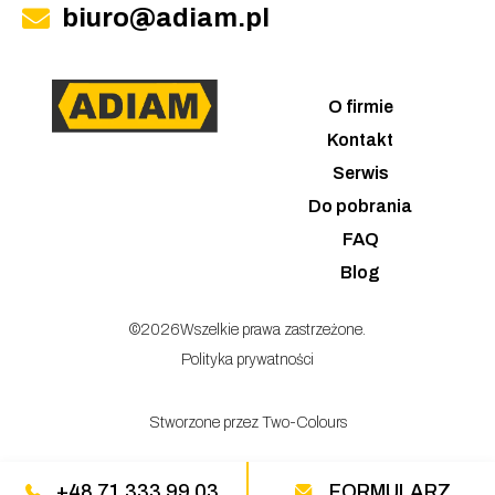
biuro@adiam.pl
O firmie
Kontakt
Serwis
Do pobrania
FAQ
Blog
©
2026
Wszelkie prawa zastrzeżone.
Polityka prywatności
Stworzone przez Two-Colours
+48 71 333 99 03
FORMULARZ