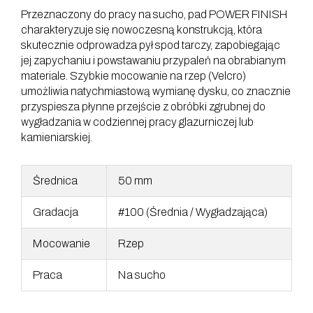
Przeznaczony do pracy na sucho, pad POWER FINISH
charakteryzuje się nowoczesną konstrukcją, która
skutecznie odprowadza pył spod tarczy, zapobiegając
jej zapychaniu i powstawaniu przypaleń na obrabianym
materiale. Szybkie mocowanie na rzep (Velcro)
umożliwia natychmiastową wymianę dysku, co znacznie
przyspiesza płynne przejście z obróbki zgrubnej do
wygładzania w codziennej pracy glazurniczej lub
kamieniarskiej.
Średnica
50 mm
Gradacja
#100 (Średnia / Wygładzająca)
Mocowanie
Rzep
Praca
Na sucho