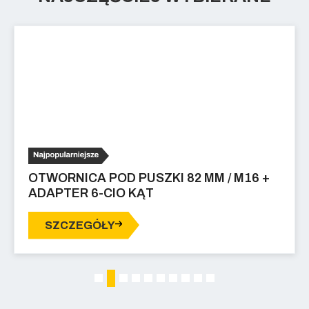
OTWORNICA POD PUSZKI 82 MM / M16 +
ADAPTER 6-CIO KĄT
SZCZEGÓŁY
2
1
3
4
5
6
7
8
9
10