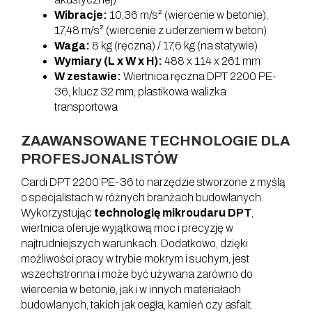
Wibracje:
10,36 m/s² (wiercenie w betonie),
17,48 m/s² (wiercenie z uderzeniem w beton)
Waga:
8 kg (ręczna) / 17,6 kg (na statywie)
Wymiary (L x W x H):
488 x 114 x 261 mm
W zestawie:
Wiertnica ręczna DPT 2200 PE-
36, klucz 32 mm, plastikowa walizka
transportowa
ZAAWANSOWANE TECHNOLOGIE DLA
PROFESJONALISTÓW
Cardi DPT 2200 PE-36 to narzędzie stworzone z myślą
o specjalistach w różnych branżach budowlanych.
Wykorzystując
technologię mikroudaru DPT
,
wiertnica oferuje wyjątkową moc i precyzję w
najtrudniejszych warunkach. Dodatkowo, dzięki
możliwości pracy w trybie mokrym i suchym, jest
wszechstronna i może być używana zarówno do
wiercenia w betonie, jak i w innych materiałach
budowlanych, takich jak cegła, kamień czy asfalt.