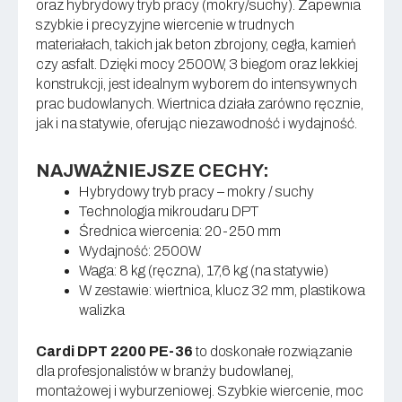
oraz hybrydowy tryb pracy (mokry/suchy). Zapewnia
szybkie i precyzyjne wiercenie w trudnych
materiałach, takich jak beton zbrojony, cegła, kamień
czy asfalt. Dzięki mocy 2500W, 3 biegom oraz lekkiej
konstrukcji, jest idealnym wyborem do intensywnych
prac budowlanych. Wiertnica działa zarówno ręcznie,
jak i na statywie, oferując niezawodność i wydajność.
NAJWAŻNIEJSZE CECHY:
Hybrydowy tryb pracy – mokry / suchy
Technologia mikroudaru DPT
Średnica wiercenia: 20-250 mm
Wydajność: 2500W
Waga: 8 kg (ręczna), 17,6 kg (na statywie)
W zestawie: wiertnica, klucz 32 mm, plastikowa
walizka
Cardi DPT 2200 PE-36
to doskonałe rozwiązanie
dla profesjonalistów w branży budowlanej,
montażowej i wyburzeniowej. Szybkie wiercenie, moc