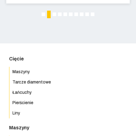
2
1
3
4
5
6
7
8
9
10
Cięcie
Maszyny
Tarcze diamentowe
Łańcuchy
Pierścienie
Liny
Maszyny