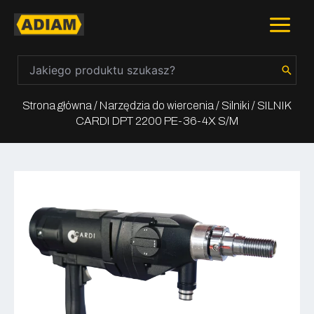
Skip
Main
to
content
Menu
Search
for:
Strona główna
/
Narzędzia do wiercenia
/
Silniki
/ SILNIK
CARDI DPT 2200 PE-36-4X S/M