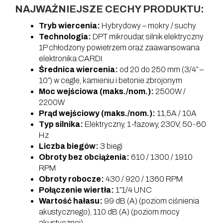
NAJWAŻNIEJSZE CECHY PRODUKTU:
Tryb wiercenia:
Hybrydowy – mokry / suchy
Technologia:
DPT mikroudar, silnik elektryczny
1P chłodzony powietrzem oraz zaawansowana
elektronika CARDI
Średnica wiercenia:
od 20 do 250 mm (3/4″ –
10″) w cegle, kamieniu i betonie zbrojonym
Moc wejściowa (maks./nom.):
2500W /
2200W
Prąd wejściowy (maks./nom.):
11,5A / 10A
Typ silnika:
Elektryczny, 1-fazowy, 230V, 50-60
Hz
Liczba biegów:
3 biegi
Obroty bez obciążenia:
610 / 1300 / 1910
RPM
Obroty robocze:
430 / 920 / 1360 RPM
Połączenie wiertła:
1″1/4 UNC
Wartość hałasu:
99 dB (A) (poziom ciśnienia
akustycznego), 110 dB (A) (poziom mocy
akustycznej)