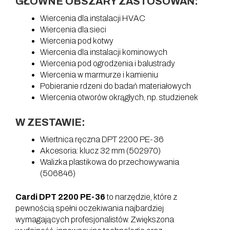
GŁÓWNE OBSZARY ZASTOSOWAŃ:
Wiercenia dla instalacji HVAC
Wiercenia dla sieci
Wiercenia pod kotwy
Wiercenia dla instalacji kominowych
Wiercenia pod ogrodzenia i balustrady
Wiercenia w marmurze i kamieniu
Pobieranie rdzeni do badań materiałowych
Wiercenia otworów okrągłych, np. studzienek
W ZESTAWIE:
Wiertnica ręczna DPT 2200 PE-36
Akcesoria: klucz 32 mm (502970)
Walizka plastikowa do przechowywania
(506846)
Cardi DPT 2200 PE-36
to narzędzie, które z
pewnością spełni oczekiwania najbardziej
wymagających profesjonalistów. Zwiększona