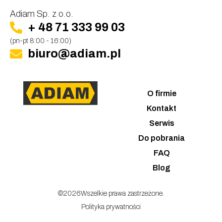
Adiam Sp. z o.o.
+ 48 71 333 99 03
(pn-pt 8:00 - 16:00)
biuro@adiam.pl
O firmie
Kontakt
Serwis
Do pobrania
FAQ
Blog
©
2026
Wszelkie prawa zastrzeżone.
Polityka prywatności