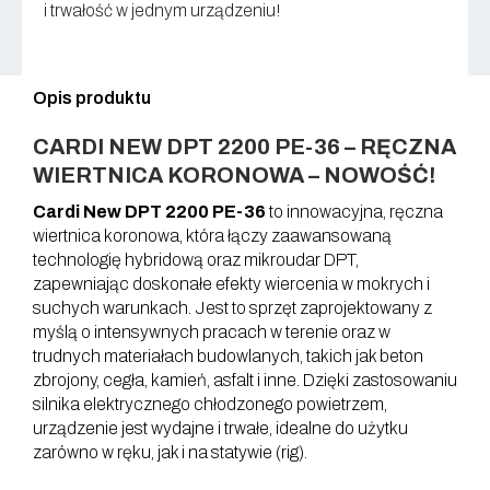
i trwałość w jednym urządzeniu!
Opis produktu
CARDI NEW DPT 2200 PE-36 – RĘCZNA
WIERTNICA KORONOWA – NOWOŚĆ!
Cardi New DPT 2200 PE-36
to innowacyjna, ręczna
wiertnica koronowa, która łączy zaawansowaną
technologię hybridową oraz mikroudar DPT,
zapewniając doskonałe efekty wiercenia w mokrych i
suchych warunkach. Jest to sprzęt zaprojektowany z
myślą o intensywnych pracach w terenie oraz w
trudnych materiałach budowlanych, takich jak beton
zbrojony, cegła, kamień, asfalt i inne. Dzięki zastosowaniu
silnika elektrycznego chłodzonego powietrzem,
urządzenie jest wydajne i trwałe, idealne do użytku
zarówno w ręku, jak i na statywie (rig).