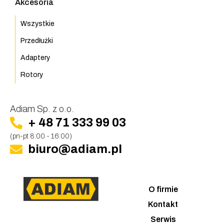
Akcesoria
Wszystkie
Przedłużki
Adaptery
Rotory
Adiam Sp. z o.o.
+ 48 71 333 99 03
(pn-pt 8:00 - 16:00)
biuro@adiam.pl
O firmie
Kontakt
Serwis