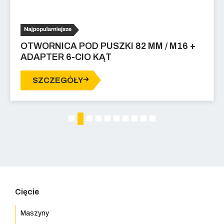
OTWORNICA POD PUSZKI 82 MM / M16 +
ADAPTER 6-CIO KĄT
SZCZEGÓŁY
2
1
3
4
5
6
7
8
9
10
Cięcie
Maszyny