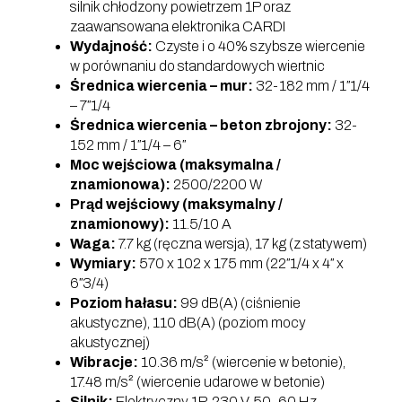
silnik chłodzony powietrzem 1P oraz
zaawansowana elektronika CARDI
Wydajność:
Czyste i o 40% szybsze wiercenie
w porównaniu do standardowych wiertnic
Średnica wiercenia – mur:
32-182 mm / 1″1/4
– 7″1/4
Średnica wiercenia – beton zbrojony:
32-
152 mm / 1″1/4 – 6″
Moc wejściowa (maksymalna /
znamionowa):
2500/2200 W
Prąd wejściowy (maksymalny /
znamionowy):
11.5/10 A
Waga:
7.7 kg (ręczna wersja), 17 kg (z statywem)
Wymiary:
570 x 102 x 175 mm (22″1/4 x 4″ x
6″3/4)
Poziom hałasu:
99 dB(A) (ciśnienie
akustyczne), 110 dB(A) (poziom mocy
akustycznej)
Wibracje:
10.36 m/s² (wiercenie w betonie),
17.48 m/s² (wiercenie udarowe w betonie)
Silnik:
Elektryczny 1P, 230 V, 50-60 Hz