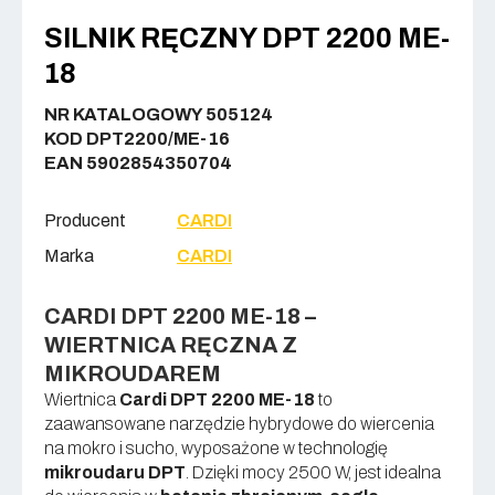
SILNIK RĘCZNY DPT 2200 ME-
18
NR KATALOGOWY 505124
KOD DPT2200/ME-16
EAN 5902854350704
Producent
CARDI
Marka
CARDI
CARDI DPT 2200 ME-18 –
WIERTNICA RĘCZNA Z
MIKROUDAREM
Wiertnica
Cardi DPT 2200 ME-18
to
zaawansowane narzędzie hybrydowe do wiercenia
na mokro i sucho, wyposażone w technologię
mikroudaru DPT
. Dzięki mocy 2500 W, jest idealna