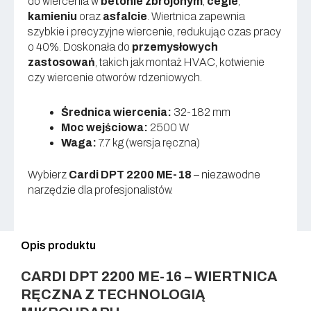
do wiercenia w
betonie zbrojonym
,
cegle
,
kamieniu
oraz
asfalcie
. Wiertnica zapewnia
szybkie i precyzyjne wiercenie, redukując czas pracy
o 40%. Doskonała do
przemysłowych
zastosowań
, takich jak montaż HVAC, kotwienie
czy wiercenie otworów rdzeniowych.
Średnica wiercenia:
32-182 mm
Moc wejściowa:
2500 W
Waga:
7.7 kg (wersja ręczna)
Wybierz
Cardi DPT 2200 ME-18
– niezawodne
narzędzie dla profesjonalistów.
Opis produktu
CARDI DPT 2200 ME-16 – WIERTNICA
RĘCZNA Z TECHNOLOGIĄ