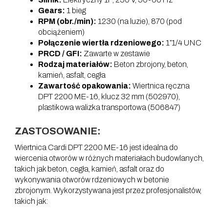
Gears:
1 bieg
RPM (obr./min):
1230 (na luzie), 870 (pod
obciążeniem)
Połączenie wiertła rdzeniowego:
1″1/4 UNC
PRCD / GFI:
Zawarte w zestawie
Rodzaj materiałów:
Beton zbrojony, beton,
kamień, asfalt, cegła
Zawartość opakowania:
Wiertnica ręczna
DPT 2200 ME-16, klucz 32 mm (502970),
plastikowa walizka transportowa (506847)
ZASTOSOWANIE:
Wiertnica Cardi DPT 2200 ME-16 jest idealna do
wiercenia otworów w różnych materiałach budowlanych,
takich jak beton, cegła, kamień, asfalt oraz do
wykonywania otworów rdzeniowych w betonie
zbrojonym. Wykorzystywana jest przez profesjonalistów,
takich jak: