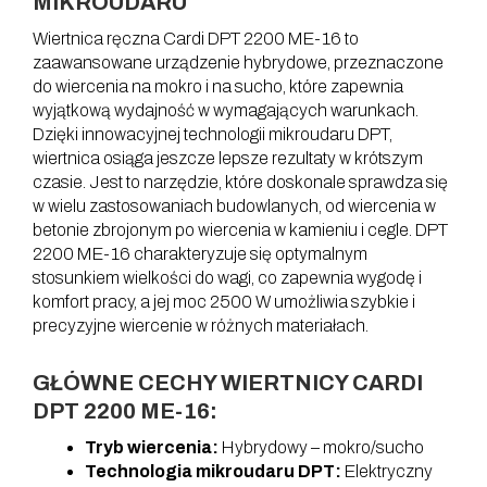
MIKROUDARU
Wiertnica ręczna Cardi DPT 2200 ME-16 to
zaawansowane urządzenie hybrydowe, przeznaczone
do wiercenia na mokro i na sucho, które zapewnia
wyjątkową wydajność w wymagających warunkach.
Dzięki innowacyjnej technologii mikroudaru DPT,
wiertnica osiąga jeszcze lepsze rezultaty w krótszym
czasie. Jest to narzędzie, które doskonale sprawdza się
w wielu zastosowaniach budowlanych, od wiercenia w
betonie zbrojonym po wiercenia w kamieniu i cegle. DPT
2200 ME-16 charakteryzuje się optymalnym
stosunkiem wielkości do wagi, co zapewnia wygodę i
komfort pracy, a jej moc 2500 W umożliwia szybkie i
precyzyjne wiercenie w różnych materiałach.
GŁÓWNE CECHY WIERTNICY CARDI
DPT 2200 ME-16:
Tryb wiercenia:
Hybrydowy – mokro/sucho
Technologia mikroudaru DPT:
Elektryczny