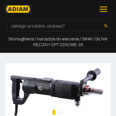
Skip
Main
to
content
Menu
Search
for:
Strona główna
/
Narzędzia do wiercenia
/
Silniki
/ SILNIK
RĘCZNY DPT 2200 ME-18