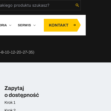
rch
KONTAKT
ORIA
SERWIS
-10-12-20-27-35)
Zapytaj
o dostępność
Krok 1
Krok 2