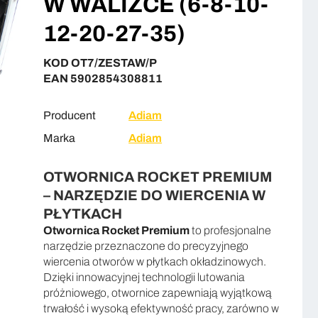
W WALIZCE (6-8-10-
12-20-27-35)
KOD OT7/ZESTAW/P
EAN 5902854308811
Producent
Adiam
Marka
Adiam
OTWORNICA ROCKET PREMIUM
– NARZĘDZIE DO WIERCENIA W
PŁYTKACH
Otwornica Rocket Premium
to profesjonalne
narzędzie przeznaczone do precyzyjnego
wiercenia otworów w płytkach okładzinowych.
Dzięki innowacyjnej technologii lutowania
próżniowego, otwornice zapewniają wyjątkową
trwałość i wysoką efektywność pracy, zarówno w